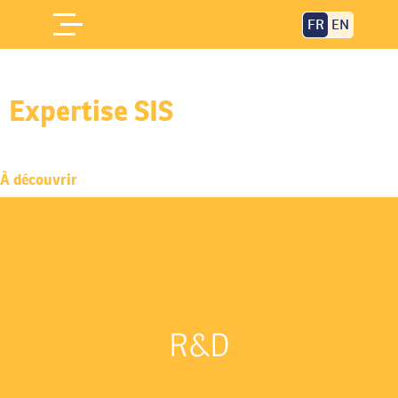
FR
EN
Expertise SIS
Accueil
/
Expertise SIS
À découvrir
R&D