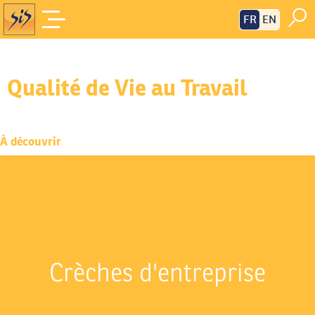
FR
EN
Qualité de Vie au Travail
Accueil
/
Travail & bien-être
/
Qualité de Vie au Travail
À découvrir
Crèches d'entreprise