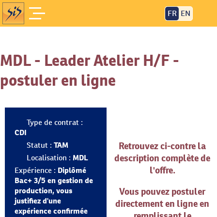
FR
EN
MDL - Leader Atelier H/F
Accueil
/
Nos offres d'emploi
/
MDL - Leader Atelier H/F -
postuler en ligne
Type de contrat :
CDI
Retrouvez ci-contre la
Statut :
TAM
description complète de
Localisation :
MDL
l'offre.
Expérience :
Diplômé
Bac+ 3/5 en gestion de
production, vous
Vous pouvez postuler
justifiez d'une
directement en ligne en
expérience confirmée
remplissant le